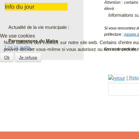
Attention : certain
Info du jour
élevé.
Informations su
Actualité de la vie municipale :
Si vous rencontrez d
préfecture : 
garage d
We use cookies
Permanences du Maire
Nous utilisons des cookies sur notre site web. Certains d’entre eux
Lire la suite...
pouvez décider vous-même si vous autorisez ou non ces cookies. Mer
En cas de perte de vo
Ok
Je refuse
[ Ret