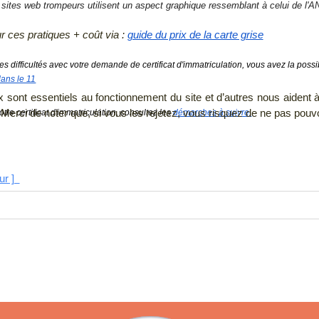
s sites web trompeurs utilisent un aspect graphique ressemblant à celui de l'
r ces pratiques + coût via :
guide du prix de la carte grise
es difficultés avec votre demande de certificat d'immatriculation, vous avez la poss
ans le 11
 sont essentiels au fonctionnement du site et d’autres nous aident à 
ci de noter que, si vous les rejetez, vous risquez de ne pas pouvoir 
tre certificat d'immatriculation, consultez les 
démarches à suivre.
our ]