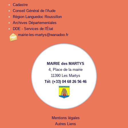
Cadastre
Conseil Général de l'Aude
Région Languedoc Roussillon
Archives Départementales
DDE - Services de l'État
mairie-les-martys@wanadoo.fr
MAIRIE des MARTYS
4, Place de la mairie
11390 Les Martys
Tél: (+33) 04 68 26 56 46
Mentions légales
Autres Liens