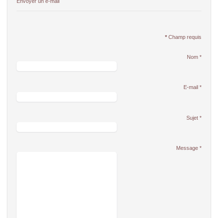
Envoyer un e-mail
*
Champ requis
Nom
*
E-mail
*
Sujet
*
Message
*