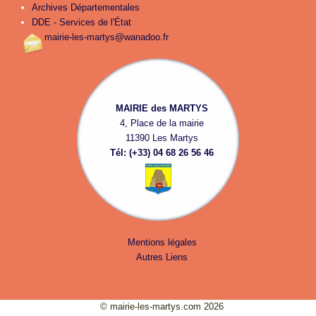
Archives Départementales
DDE - Services de l'État
mairie-les-martys@wanadoo.fr
MAIRIE des MARTYS
4, Place de la mairie
11390 Les Martys
Tél: (+33) 04 68 26 56 46
Mentions légales
Autres Liens
© mairie-les-martys.com 2026