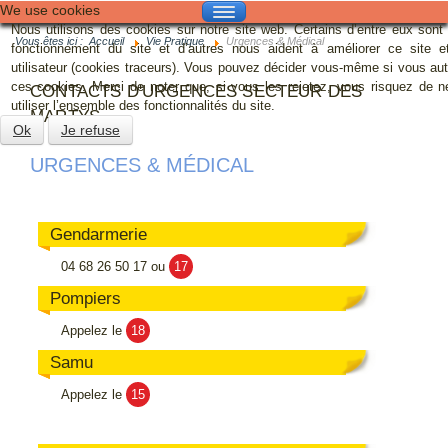
We use cookies
Nous utilisons des cookies sur notre site web. Certains d’entre eux sont
GALERIE
Vous êtes ici :
Accueil
Vie Pratique
Urgences & Médical
fonctionnement du site et d’autres nous aident à améliorer ce site et
utilisateur (cookies traceurs). Vous pouvez décider vous-même si vous au
CONTACT
ces cookies. Merci de noter que, si vous les rejetez, vous risquez de n
CONTACTS D'URGENCES SECTEUR DES
utiliser l’ensemble des fonctionnalités du site.
MARTYS
MAIRIE
Ok
Je refuse
URGENCES & MÉDICAL
VIE MUNICIPALE
VIE PRATIQUE
Gendarmerie
FESTIVITÉS
04 68 26 50 17 ou
17
TOURISME
Pompiers
Appelez le
18
Samu
Appelez le
15