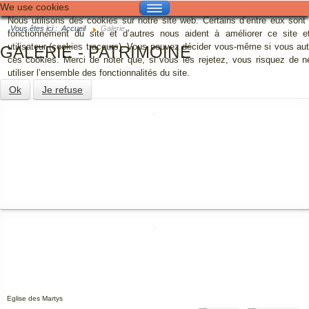
We use cookies
Nous utilisons des cookies sur notre site web. Certains d’entre eux sont
GALERIE
Vous êtes ici :
Accueil
Galerie
fonctionnement du site et d’autres nous aident à améliorer ce site et
utilisateur (cookies traceurs). Vous pouvez décider vous-même si vous au
GALERIE - PATRIMOINE
CONTACT
ces cookies. Merci de noter que, si vous les rejetez, vous risquez de n
utiliser l’ensemble des fonctionnalités du site.
MAIRIE
Ok
Je refuse
VIE MUNICIPALE
VIE PRATIQUE
FESTIVITÉS
TOURISME
Eglise des Martys