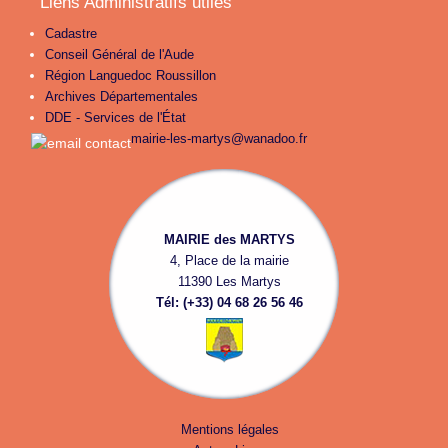
Liens Administratifs utiles
Cadastre
Conseil Général de l'Aude
Région Languedoc Roussillon
Archives Départementales
DDE - Services de l'État
mairie-les-martys@wanadoo.fr
MAIRIE des MARTYS
4, Place de la mairie
11390 Les Martys
Tél: (+33) 04 68 26 56 46
Mentions légales