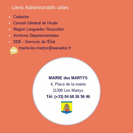
Liens Administratifs utiles
Cadastre
Conseil Général de l'Aude
Région Languedoc Roussillon
Archives Départementales
DDE - Services de l'État
mairie-les-martys@wanadoo.fr
MAIRIE des MARTYS
4, Place de la mairie
11390 Les Martys
Tél: (+33) 04 68 26 56 46