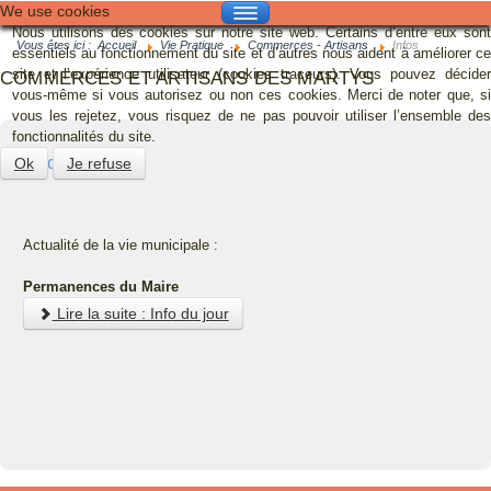
We use cookies
Nous utilisons des cookies sur notre site web. Certains d’entre eux sont
GALERIE
Vous êtes ici :
Accueil
Vie Pratique
Commerces - Artisans
Infos
essentiels au fonctionnement du site et d’autres nous aident à améliorer ce
site et l’expérience utilisateur (cookies traceurs). Vous pouvez décider
COMMERCES ET ARTISANS DES MARTYS
CONTACT
vous-même si vous autorisez ou non ces cookies. Merci de noter que, si
vous les rejetez, vous risquez de ne pas pouvoir utiliser l’ensemble des
fonctionnalités du site.
MAIRIE
Info du jour
Ok
Je refuse
VIE MUNICIPALE
VIE PRATIQUE
Actualité de la vie municipale :
FESTIVITÉS
Permanences du Maire
TOURISME
Lire la suite : Info du jour